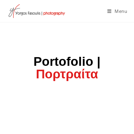
Menu
Portofolio |
Πορτραίτα